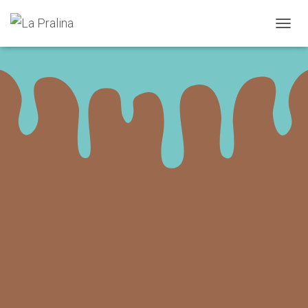
N
A
V
I
G
A
T
I
O
N
U
M
S
C
H
A
L
T
E
N