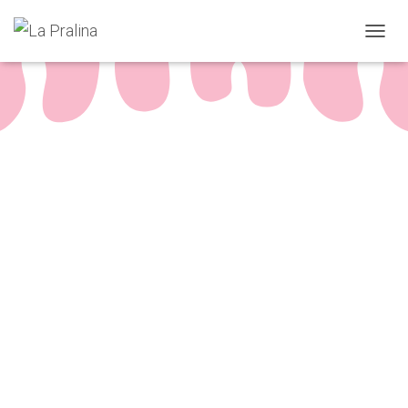
N
A
V
I
G
A
T
I
O
N
U
M
S
C
H
A
L
T
E
N