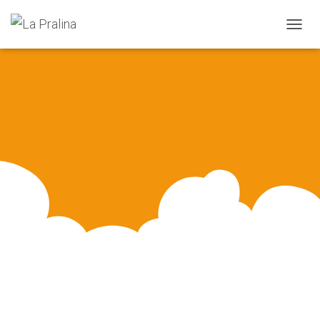
N
A
V
I
G
A
T
I
O
N
U
M
S
C
H
A
L
T
E
N