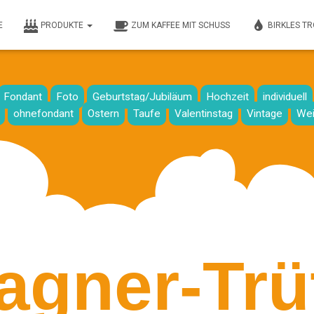
E
PRODUKTE
ZUM KAFFEE MIT SCHUSS
BIRKLES T
Fondant
Foto
Geburtstag/Jubiläum
Hochzeit
individuell
ohnefondant
Ostern
Taufe
Valentinstag
Vintage
Wei
gner-Trüf