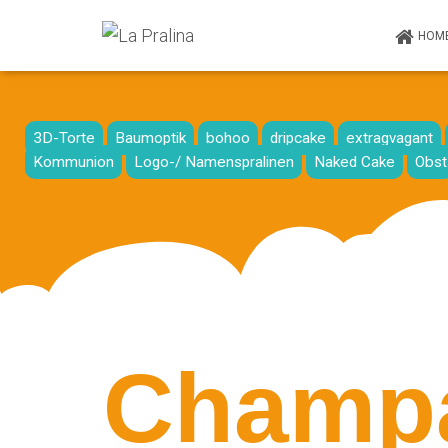
HOM
3D-Torte
Baumoptik
bohoo
dripcake
extragvagant
Kommunion
Logo-/ Namenspralinen
Naked Cake
Obst
Champa