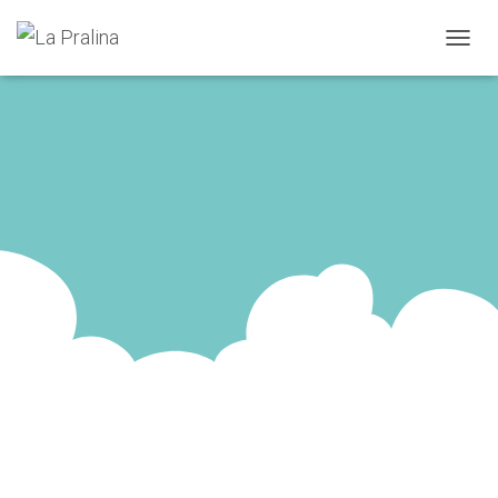
N
A
V
I
G
A
T
I
O
N
U
M
S
C
H
A
L
T
E
N