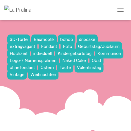
N
A
V
I
G
3D-Torte
Baumoptik
bohoo
dripcake
A
extragvagant
Fondant
Foto
Geburtstag/Jubiläum
T
Hochzeit
individuell
Kindergeburtstag
Kommunion
I
O
Logo-/ Namenspralinen
Naked Cake
Obst
N
ohnefondant
Ostern
Taufe
Valentinstag
U
Vintage
Weihnachten
M
S
C
H
A
L
T
E
N