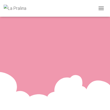
N
A
V
I
G
A
T
I
O
N
U
M
S
C
H
A
L
T
E
N